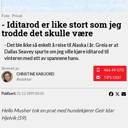
Foto: Privat
- Iditarod er like stort som jeg
trodde det skulle være
- Det ble ikke så enkelt å reise til Alaska i år. Greia er at
Dallas Seavey spurte om jeg ville kjøre iditarod til
vinteren med ett av spannene hans.
Skrevet av
466 49 070
CHRISTINE KARIJORD
TIPS OSS!
Redaktør
Publisert:
31.12.1899 00:00
Hello Musher tok en prat med hundekjører Geir Idar
Hjelvik (59).