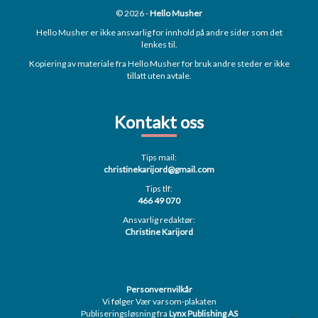
© 2026 -
Hello Musher
Hello Musher er ikke ansvarlig for innhold på andre sider som det
lenkes til.
Kopiering av materiale fra Hello Musher for bruk andre steder er ikke
tillatt uten avtale.
Kontakt oss
Tips mail:
christinekarijord@gmail.com
Tips tlf:
466 49 070
Ansvarlig redaktør:
Christine Karijord
Personvernvilkår
Vi følger Vær varsom-plakaten
Publiseringsløsning fra
Lynx Publishing AS