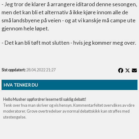
- Jeg tror de klarer å arrangere iditarod denne sesongen,
men det kan bli et alternativ å ikke kjøre innom alle de
små landsbyene på veien - og at vi kanskje må campe ute
gjennom hele løpet.
- Det kan bli tøft mot slutten - hvis jeg kommer meg over.
Sist oppdatert:
28.04.2022 21:27
HVA TENKER DU
Hello Musher oppfordrer leserne til saklig debatt!
Tenk over hva man skriver og vis hensyn. Kommentarfeltet overvåkes av våre
moderatorer. Grove overtredelser av normal debattskikk kan straffes med
utestengelse.