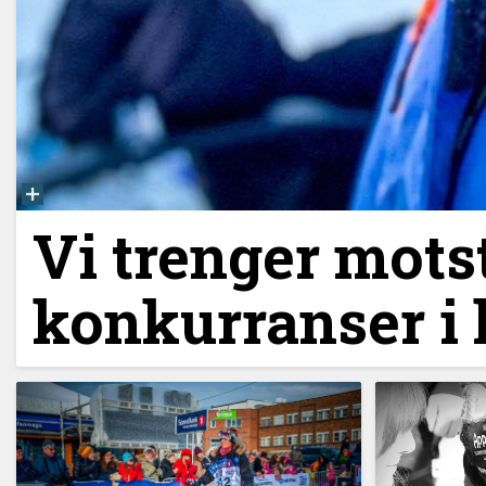
Vi trenger motst
konkurranser i