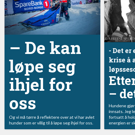
–⁠ De kan
- Det er
løpe seg
krise å 
løpsses
Ett
ihjel for
–⁠ de
oss
Hundene gjør s
innsats. Jeg l
Og vi må tørre å reflektere over at vi har avlet
fortsatt å hol
hunder som er villig til å løpe seg ihjel for oss.
energien er sk