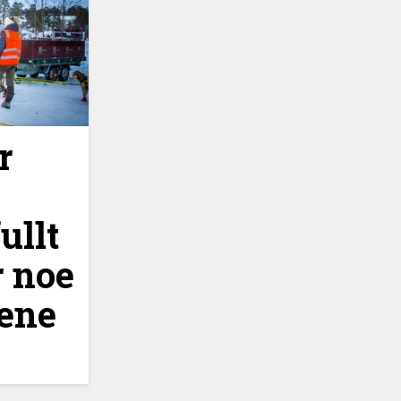
r
ullt
r noe
sene