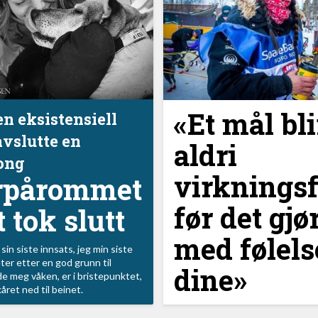
«Et mål bli
 en eksistensiell
avslutte en
aldri
ong
virkningsf
erpårommet
før det gjø
t tok slutt
med følel
in siste innsats, jeg min siste
eter etter en god grunn til
dine»
de meg våken, er i bristepunktet,
året ned til beinet.