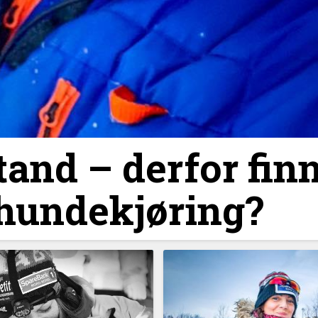
and –⁠ derfor fin
 hundekjøring?