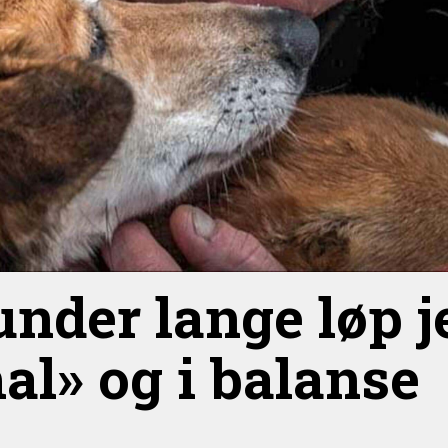
 under lange løp j
al» og i balanse