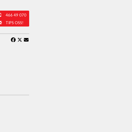
466 49 070
TIPS OSS!