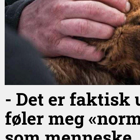
- Det er faktisk
føler meg «norm
som menneske