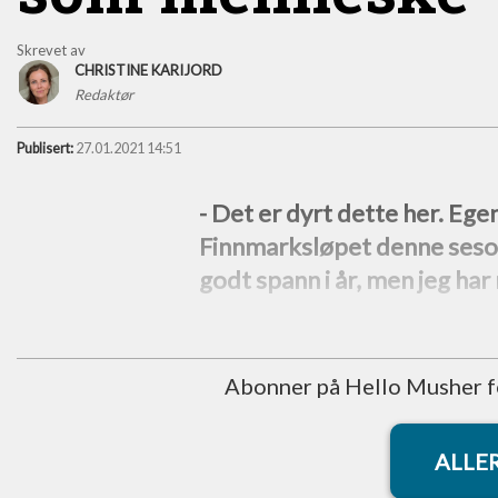
Skrevet av
CHRISTINE KARIJORD
Redaktør
Publisert:
27.01.2021 14:51
- Det er dyrt dette her. Egent
Finnmarksløpet denne seson
godt spann i år, men jeg har 
Abonner på Hello Musher for
ALLE