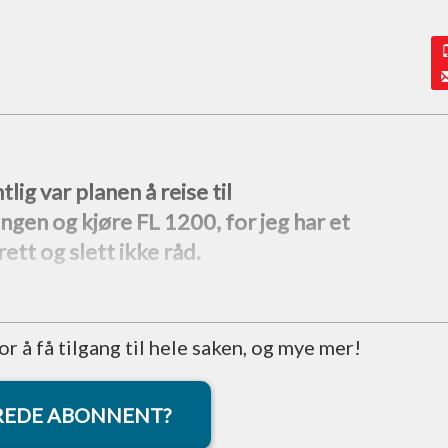
lig var planen å reise til
gen og kjøre FL 1200, for jeg har et
rett og slett ikke råd.
 å få tilgang til hele saken, og mye mer!
REDE ABONNENT?